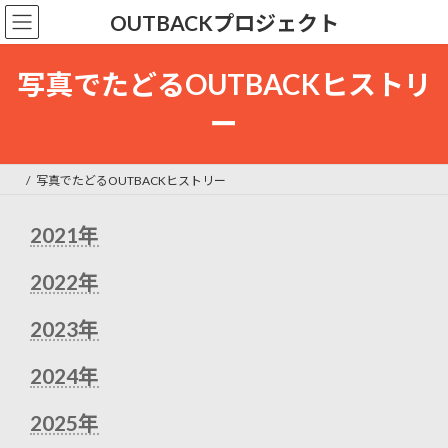
コ
ナ
OUTBACKプロジェクト
ン
ビ
テ
ゲ
ン
ー
写真でたどるOUTBACKヒストリ
ツ
シ
へ
ョ
ー
ス
ン
キ
に
ッ
移
写真でたどるOUTBACKヒストリー
プ
動
2021年
2022年
2023年
2024年
2025年