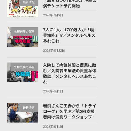
「旅するOUTBACK」沖縄公
最新情報
演チケット予約開始
2026年7月9日
7人に1人、1700万人が「境
佐藤光展の部屋
界知能」!?／メンタルヘルス
あれこれ
2026年6月22日
入院して病気仲間と農業に励
佐藤光展の部屋
む／入院森田療法の貴重な体
験談／メンタルヘルスあれこ
れ
2026年6月1日
岩渕さんご夫妻から「トライ
最新情報
ローグ」を学ぶ／第2回支援
者向け演劇ワークショップ
2026年6月1日