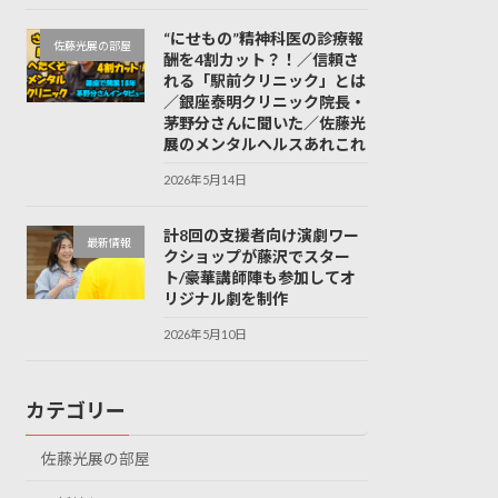
“にせもの”精神科医の診療報
佐藤光展の部屋
酬を4割カット？！／信頼さ
れる「駅前クリニック」とは
／銀座泰明クリニック院長・
茅野分さんに聞いた／佐藤光
展のメンタルヘルスあれこれ
2026年5月14日
計8回の支援者向け演劇ワー
最新情報
クショップが藤沢でスター
ト/豪華講師陣も参加してオ
リジナル劇を制作
2026年5月10日
カテゴリー
佐藤光展の部屋