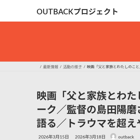
コ
ナ
OUTBACKプロジェクト
ン
ビ
テ
ゲ
ン
ー
ツ
シ
へ
ョ
ス
ン
キ
に
ッ
移
最新情報
活動の様子
映画「父と家族とわたしのこと
プ
動
映画「父と家族とわた
ーク／監督の島田陽磨
語る／トラウマを超え
最
2026年3月15日
2026年3月18日
outback