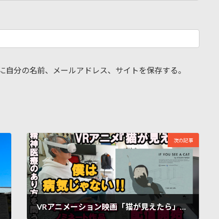
に自分の名前、メールアドレス、サイトを保存する。
次の記事
VRアニメーション映画「猫が見えたら」（和田淳監督）配信開始／OUTBACKプロジェクト佐藤光展が監修／プロデューサー石丸健二さんインタビュー／少年を精神病院に閉じ込める必要があったのか？／主人公の声は俳優の若葉竜也さん