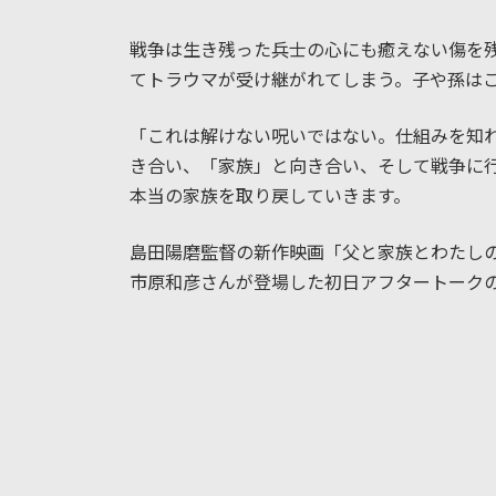
終
更
戦争は生き残った兵士の心にも癒えない傷を
新
日
てトラウマが受け継がれてしまう。子や孫は
時
:
「これは解けない呪いではない。仕組みを知
き合い、「家族」と向き合い、そして戦争に
本当の家族を取り戻していきます。
島田陽磨監督の新作映画「父と家族とわたし
市原和彦さんが登場した初日アフタートーク