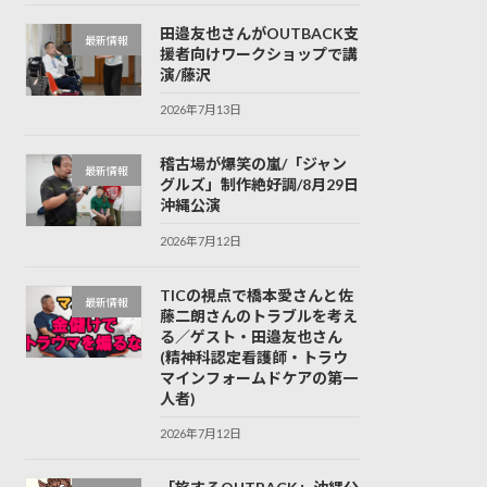
田邉友也さんがOUTBACK支
最新情報
援者向けワークショップで講
演/藤沢
2026年7月13日
稽古場が爆笑の嵐/「ジャン
最新情報
グルズ」制作絶好調/8月29日
沖縄公演
2026年7月12日
TICの視点で橋本愛さんと佐
最新情報
藤二朗さんのトラブルを考え
る／ゲスト・田邉友也さん
(精神科認定看護師・トラウ
マインフォームドケアの第一
人者)
2026年7月12日