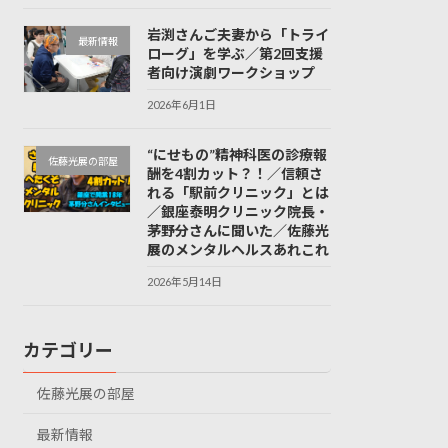
岩渕さんご夫妻から「トライ
最新情報
ローグ」を学ぶ／第2回支援
者向け演劇ワークショップ
2026年6月1日
“にせもの”精神科医の診療報
佐藤光展の部屋
酬を4割カット？！／信頼さ
れる「駅前クリニック」とは
／銀座泰明クリニック院長・
茅野分さんに聞いた／佐藤光
展のメンタルヘルスあれこれ
2026年5月14日
カテゴリー
佐藤光展の部屋
最新情報