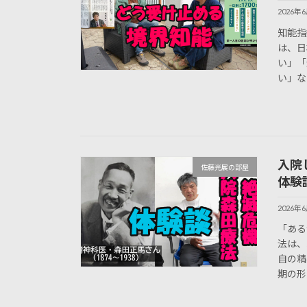
2026年
知能指
は、日
い」「
い」な
入院
佐藤光展の部屋
体験
2026年
「ある
法は、
自の精
期の形