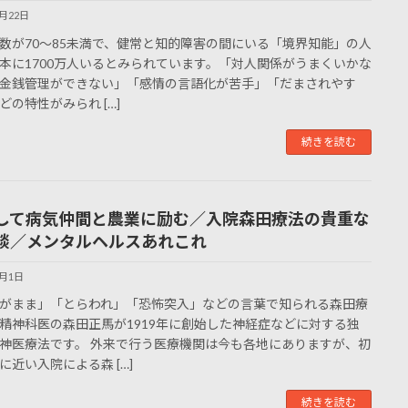
6月22日
数が70～85未満で、健常と知的障害の間にいる「境界知能」の人
本に1700万人いるとみられています。「対人関係がうまくいかな
金銭管理ができない」「感情の言語化が苦手」「だまされやす
どの特性がみられ […]
続きを読む
して病気仲間と農業に励む／入院森田療法の貴重な
談／メンタルヘルスあれこれ
6月1日
がまま」「とらわれ」「恐怖突入」などの言葉で知られる森田療
精神科医の森田正馬が1919年に創始した神経症などに対する独
神医療法です。 外来で行う医療機関は今も各地にありますが、初
に近い入院による森 […]
続きを読む