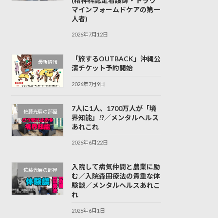
(精神科認定看護師・トラウ
マインフォームドケアの第一
人者)
2026年7月12日
「旅するOUTBACK」沖縄公
最新情報
演チケット予約開始
2026年7月9日
7人に1人、1700万人が「境
佐藤光展の部屋
界知能」!?／メンタルヘルス
あれこれ
2026年6月22日
入院して病気仲間と農業に励
佐藤光展の部屋
む／入院森田療法の貴重な体
験談／メンタルヘルスあれこ
れ
2026年6月1日