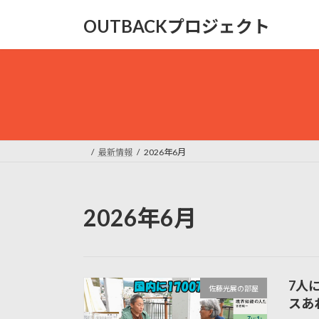
コ
ナ
OUTBACKプロジェクト
ン
ビ
テ
ゲ
ン
ー
ツ
シ
へ
ョ
ス
ン
キ
に
ッ
移
最新情報
2026年6月
プ
動
2026年6月
7人
佐藤光展の部屋
スあ