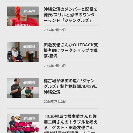
沖縄公演のメンバーと配役を
最新情報
発表/スリルと恐怖のワンダ
ーランド「ジャングルズ」
2026年7月22日
田邉友也さんがOUTBACK支
最新情報
援者向けワークショップで講
演/藤沢
2026年7月13日
稽古場が爆笑の嵐/「ジャン
最新情報
グルズ」制作絶好調/8月29日
沖縄公演
2026年7月12日
TICの視点で橋本愛さんと佐
最新情報
藤二朗さんのトラブルを考え
る／ゲスト・田邉友也さん