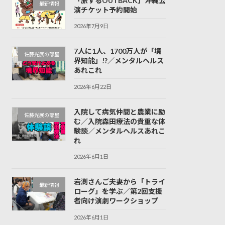
「旅するOUTBACK」沖縄公
最新情報
演チケット予約開始
2026年7月9日
7人に1人、1700万人が「境
佐藤光展の部屋
界知能」!?／メンタルヘルス
あれこれ
2026年6月22日
入院して病気仲間と農業に励
佐藤光展の部屋
む／入院森田療法の貴重な体
験談／メンタルヘルスあれこ
れ
2026年6月1日
岩渕さんご夫妻から「トライ
最新情報
ローグ」を学ぶ／第2回支援
者向け演劇ワークショップ
2026年6月1日