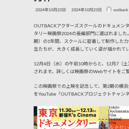
最
2024年10月23日
2024年10月23日
outback
終
更
OUTBACKアクターズスクールのドキュメ
新
日
タリー映画祭2024の長編部門に選ばれました
時
期）の1年間、スクールに密着して制作した
:
生たちが、大きく成長していく姿が描かれて
12月4日（水）の午前10時からと、12月7（
されます。詳しくは映画祭のWebサイトを
この映画祭での上映を記念して、第2期の横
をYouTube「OUTBACKプロジェクトチ