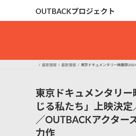
コ
ナ
OUTBACKプロジェクト
ン
ビ
テ
ゲ
ン
ー
ツ
シ
へ
ョ
ス
ン
キ
に
ッ
移
最新情報
最新情報
東京ドキュメンタリー映画祭202
プ
動
東京ドキュメンタリー映
じる私たち」上映決定／
／OUTBACKアクタ
力作