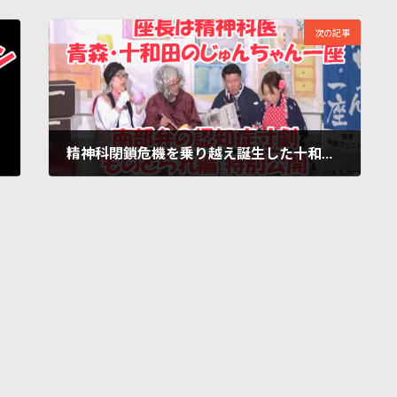
次の記事
精神科閉鎖危機を乗り越え誕生した十和田の「じゅんちゃん一座」／楽しい認知症寸劇が大人気／佐藤光展のメンタルヘルスあれこれ
2024年10月27日