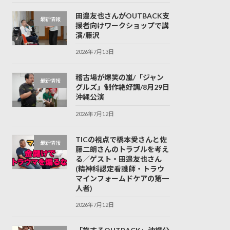
田邉友也さんがOUTBACK支
最新情報
援者向けワークショップで講
演/藤沢
2026年7月13日
稽古場が爆笑の嵐/「ジャン
最新情報
グルズ」制作絶好調/8月29日
沖縄公演
2026年7月12日
TICの視点で橋本愛さんと佐
最新情報
藤二朗さんのトラブルを考え
る／ゲスト・田邉友也さん
(精神科認定看護師・トラウ
マインフォームドケアの第一
人者)
2026年7月12日