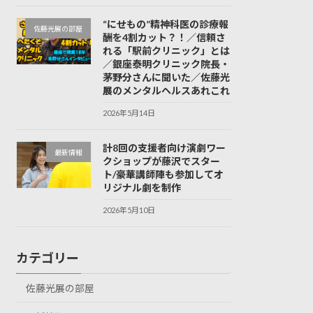
“にせもの”精神科医の診療報
佐藤光展の部屋
酬を4割カット？！／信頼さ
れる「駅前クリニック」とは
／銀座泰明クリニック院長・
茅野分さんに聞いた／佐藤光
展のメンタルヘルスあれこれ
2026年5月14日
計8回の支援者向け演劇ワー
最新情報
クショップが藤沢でスター
ト/豪華講師陣も参加してオ
リジナル劇を制作
2026年5月10日
カテゴリー
佐藤光展の部屋