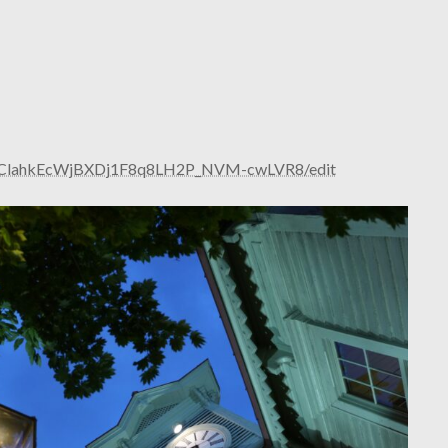
jgVClahkEcWjBXDj1F8q8LH2P_NVM-cwLVR8/edit