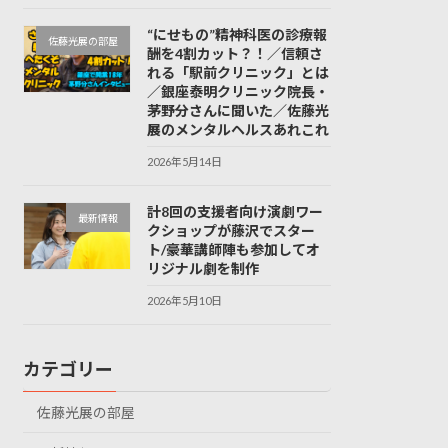
“にせもの”精神科医の診療報
佐藤光展の部屋
酬を4割カット？！／信頼さ
れる「駅前クリニック」とは
／銀座泰明クリニック院長・
茅野分さんに聞いた／佐藤光
展のメンタルヘルスあれこれ
2026年5月14日
計8回の支援者向け演劇ワー
最新情報
クショップが藤沢でスター
ト/豪華講師陣も参加してオ
リジナル劇を制作
2026年5月10日
カテゴリー
佐藤光展の部屋