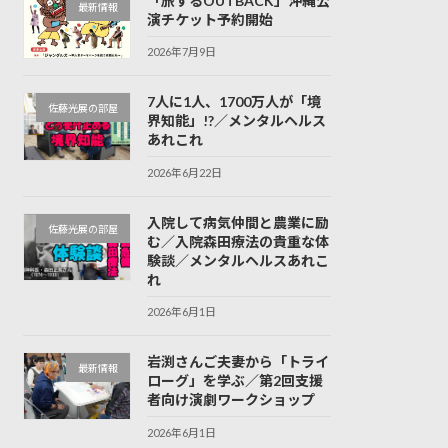
「旅するOUTBACK」沖縄公
最新情報
演チケット予約開始
2026年7月9日
7人に1人、1700万人が「境
佐藤光展の部屋
界知能」!?／メンタルヘルス
あれこれ
2026年6月22日
入院して病気仲間と農業に励
佐藤光展の部屋
む／入院森田療法の貴重な体
験談／メンタルヘルスあれこ
れ
2026年6月1日
岩渕さんご夫妻から「トライ
最新情報
ローグ」を学ぶ／第2回支援
者向け演劇ワークショップ
2026年6月1日