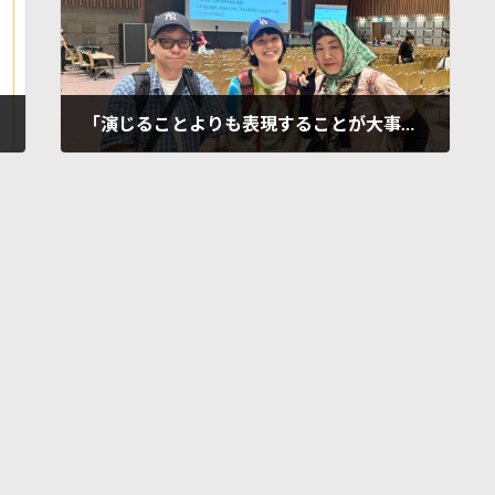
「演じることよりも表現することが大事」とスマイリー青木/札幌での国際学会でOUTBACKの講演が大好評
2025年8月24日