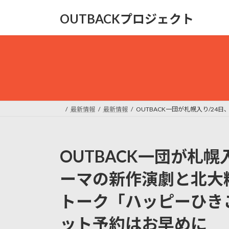
コ
ナ
OUTBACKプロジェクト
ン
ビ
テ
ゲ
ン
ー
ツ
シ
へ
ョ
ス
ン
キ
に
ッ
移
最新情報
最新情報
OUTBACK一団が札幌入り/2
プ
動
OUTBACK一団が札幌
ーマの新作演劇と北大
トーク「ハッピーひき
ット予約はお早めに