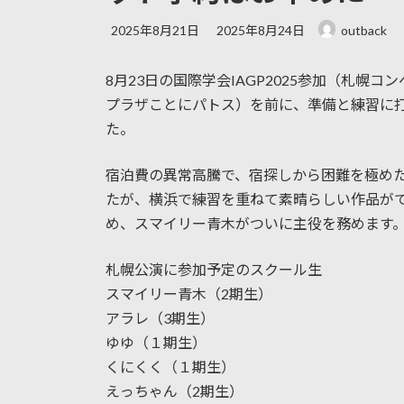
最
2025年8月21日
2025年8月24日
outback
終
更
8月23日の国際学会IAGP2025参加（札幌
新
日
プラザことにパトス）を前に、準備と練習に打ち
時
た。
:
宿泊費の異常高騰で、宿探しから困難を極め
たが、横浜で練習を重ねて素晴らしい作品がで
め、スマイリー青木がついに主役を務めます
札幌公演に参加予定のスクール生
スマイリー青木（2期生）
アラレ（3期生）
ゆゆ（１期生）
くにくく（１期生）
えっちゃん（2期生）