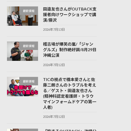
田邉友也さんがOUTBACK支
最新情報
援者向けワークショップで講
演/藤沢
2026年7月13日
稽古場が爆笑の嵐/「ジャン
最新情報
グルズ」制作絶好調/8月29日
沖縄公演
2026年7月12日
TICの視点で橋本愛さんと佐
最新情報
藤二朗さんのトラブルを考え
る／ゲスト・田邉友也さん
(精神科認定看護師・トラウ
マインフォームドケアの第一
人者)
2026年7月12日