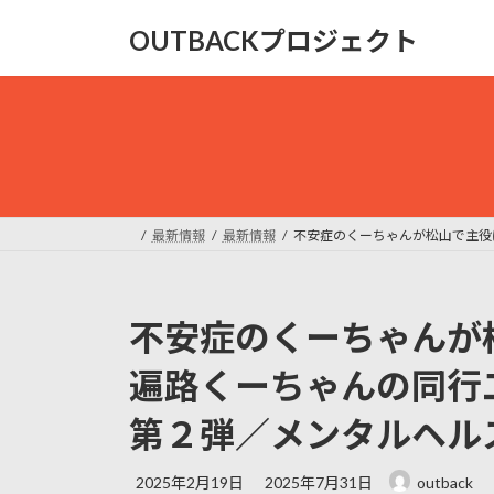
コ
ナ
OUTBACKプロジェクト
ン
ビ
テ
ゲ
ン
ー
ツ
シ
へ
ョ
ス
ン
キ
に
ッ
移
最新情報
最新情報
不安症のくーちゃんが松山で主役
プ
動
不安症のくーちゃんが
遍路くーちゃんの同行二
第２弾／メンタルヘル
最
2025年2月19日
2025年7月31日
outback