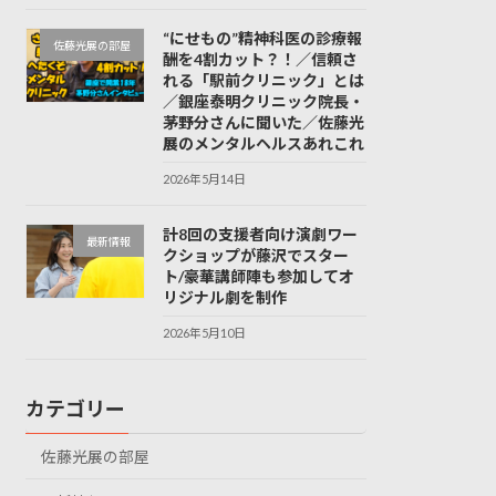
“にせもの”精神科医の診療報
佐藤光展の部屋
酬を4割カット？！／信頼さ
れる「駅前クリニック」とは
／銀座泰明クリニック院長・
茅野分さんに聞いた／佐藤光
展のメンタルヘルスあれこれ
2026年5月14日
計8回の支援者向け演劇ワー
最新情報
クショップが藤沢でスター
ト/豪華講師陣も参加してオ
リジナル劇を制作
2026年5月10日
カテゴリー
佐藤光展の部屋