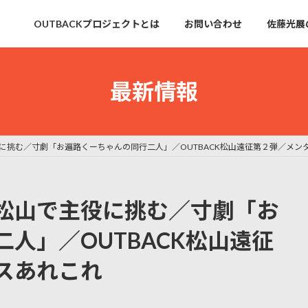
OUTBACKプロジェクトとは
お問い合わせ
佐藤光展
最新情報
に挑む／寸劇「お遍路くーちゃんの同行二人」／OUTBACK松山遠征第２弾／メン
松山で主役に挑む／寸劇「お
人」／OUTBACK松山遠征
スあれこれ