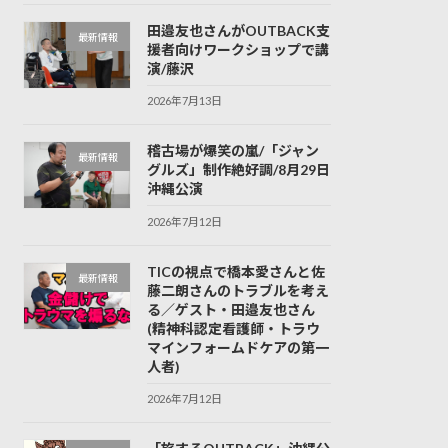
田邉友也さんがOUTBACK支
最新情報
援者向けワークショップで講
演/藤沢
2026年7月13日
稽古場が爆笑の嵐/「ジャン
最新情報
グルズ」制作絶好調/8月29日
沖縄公演
2026年7月12日
TICの視点で橋本愛さんと佐
最新情報
藤二朗さんのトラブルを考え
る／ゲスト・田邉友也さん
(精神科認定看護師・トラウ
マインフォームドケアの第一
人者)
2026年7月12日