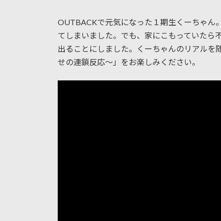
終
更
OUTBACKで元気になった１期生くーちゃ
新
日
てしまいました。でも、家にこもっていたら
時
出ることにしました。くーちゃんのリアルを
:
せの連鎖反応～」をお楽しみください。