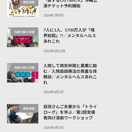
「旅するOUTBACK」沖縄公
最新情報
演チケット予約開始
2026年7月9日
7人に1人、1700万人が「境
佐藤光展の部屋
界知能」!?／メンタルヘルス
あれこれ
2026年6月22日
入院して病気仲間と農業に励
佐藤光展の部屋
む／入院森田療法の貴重な体
験談／メンタルヘルスあれこ
れ
2026年6月1日
岩渕さんご夫妻から「トライ
最新情報
ローグ」を学ぶ／第2回支援
者向け演劇ワークショップ
2026年6月1日